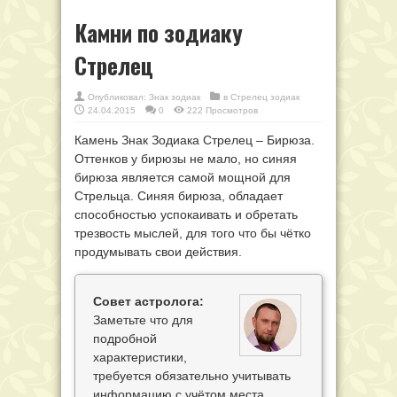
Камни по зодиаку
Стрелец
Опубликовал:
Знак зодиак
в
Стрелец зодиак
24.04.2015
0
222 Просмотров
Камень Знак Зодиака Стрелец – Бирюза.
Оттенков у бирюзы не мало, но синяя
бирюза является самой мощной для
Стрельца. Синяя бирюза, обладает
способностью успокаивать и обретать
трезвость мыслей, для того что бы чётко
продумывать свои действия.
Совет астролога:
Заметьте что для
подробной
характеристики,
требуется обязательно учитывать
информацию с учётом места