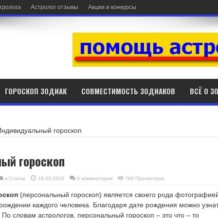
стролога
Астролог отзывы
Акции и конкурсы
ГОРОСКОП ЗОДИАК
СОВМЕСТИМОСТЬ ЗОДИАКОВ
ВСЁ О З
Индивидуальный гороскоп
ый гороскоп
в
Статьи
19.03.2016
3 комментария
760 Просмотров
оскоп
(персональный гороскоп) является своего рода фотографие
 рождении каждого человека. Благодаря дате рождения можно узна
. По словам астрологов, персональный гороскоп – это что – то