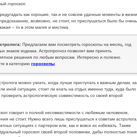
ный гороскоп.
едугадать как хорошие, так и не совсем удачные моменты в жизни
предсказанию, возможно, не стоит, но прислушаться было бы очень
 какая – то в этом магия и мистика.
стролога:
Предлагаем вам посмотреть гороскопы на месяц, год
ых знаков зодиака. Астропрогноз позволит вам принять
иятное решения по любым вопросам. Интересно и полезно.
те в категорию
гороскопы
.
тролога можно узнать, когда лучше приступать к важным делам, ка
или иной ситуации, стоит ли ехать на отдых именно туда, куда
было
 проверить астрологическую совместимость со своей второй
оскоп говорит о полной несовместимости с любимым человеком,
ния не стоит. Нужно всего лишь прислушаться к советам астролога
иктных ситуациях с партером или, как и вовсе их избежать. Также
идуальный гороскоп своей второй половинки, дабы полностью поня