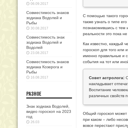
06.09.2017
Совместимость знаков
С помощью такого горос
зодиака Водолей и
также узнать о типе его
Рыбы
познакомившись с тем и
30.08.2017
реальности это пока не
Совместимость знак
зодиака Водолей и
Как известно, каждый ч
Водолей
гороскоп для того или 
23.08.2017
именно правильные и с
Совместимость знаков
события на тот или ино
зодиака Козерога и
Рыбы
16.08.2017
Совет астролога:
С
накладывает отпечат
Воспитание человека
РАЗНОЕ
различных свойств 
Знак зодиака Водолей,
видео гороскоп на 2023
Общий гороскоп может 
год
при каком – либо несов
26.03
вовсе перестают прислу