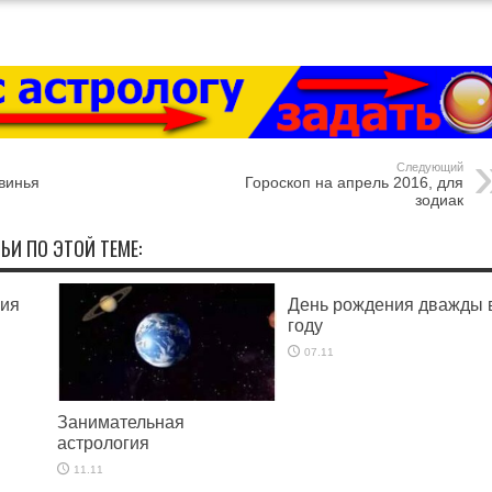
Следующий
винья
Гороскоп на апрель 2016, для
зодиак
ЬИ ПО ЭТОЙ ТЕМЕ:
ния
День рождения дважды 
году
07.11
Занимательная
астрология
11.11