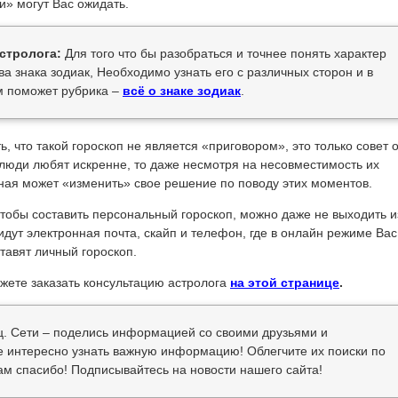
и» могут Вас ожидать.
стролога:
Для того что бы разобраться и точнее понять характер
ва знака зодиак, Необходимо узнать его с различных сторон и в
м поможет рубрика –
всё о знаке зодиак
.
, что такой гороскоп не является «приговором», это только совет 
 люди любят искренне, то даже несмотря на несовместимость их
нная может «изменить» свое решение по поводу этих моментов.
тобы составить персональный гороскоп, можно даже не выходить и
дут электронная почта, скайп и телефон, где в онлайн режиме Вас
тавят личный гороскоп.
жете заказать консультацию астролога
на этой странице
.
ц. Сети – поделись информацией со своими друзьями и
же интересно узнать важную информацию! Облегчите их поиски по
вам спасибо! Подписывайтесь на новости нашего сайта!