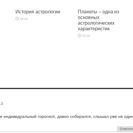
История астрологии
Планеты – одна из
основных
09.09
астрологических
характеристик
06.09
13
бе индивидуальный гороскоп, давно собирался, слышал уже не оди
Ответит