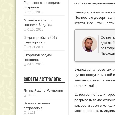
Гороскоп знак зодиака
составить индивидуаль
скорпион
Благодаря ему можно пр
22.08.2015
Полностью доверяться 
Монеты мира со
кстати. Все – таки, есть
знаками Зодиака
01.09.2015
Совет а
Зодиак рыбы в 2017
году гороскоп
для люб
16.01.2017
благопр
Проходи
Скорпион зодиак
женщина
04.05.2015
Благодарная советам ас
лучше поступить в той 
СОВЕТЫ АСТРОЛОГА:
запланировано, а также
половинкой.
Лунный день Рождения
Естественно, если гор
10.03
разрывать такие отноше
Занимательная
как вести себя в конфл
астрология
можно составить индив
11.11