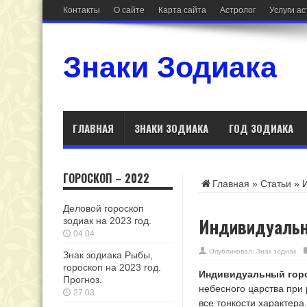
Контакты
О сайте
Карта сайта
Астролог
Услуги а
Знаки Зодиака
ГЛАВНАЯ
ЗНАКИ ЗОДИАКА
ГОД ЗОДИАКА
ГОРОСКОП – 2022
Главная
»
Статьи
»
Деловой гороскоп
Индивидуальн
зодиак на 2023 год.
04.04
Опубликовал:
Знак зодиак
Знак зодиака Рыбы,
гороскоп на 2023 год.
Индивидуальный гор
Прогноз.
небесного царства при
27.03
все тонкости характера