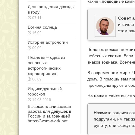
какие «подводные камн
День рождения дважды
в году
07.11
Совет а
и качест
Богиня солнца
этом ва
16.09
История астрологии
09.09
Человек должен помнить
небесных светил. Если
Планеты – одна из
знаков зодиака, Вселе
основных
астрологических
В современном мире. Ч
характеристик
дому. В помощь вам при
06.09
проконсультируют и сос
Индивидуальный
гороскоп
На нашем сайте вы смо
19.03.2016
Высокооплачиваемая
работа для девушек в
Нажмите заначек со
России и за границей
подругами, им так 
https://wom-work.net
рунету, они скажут 