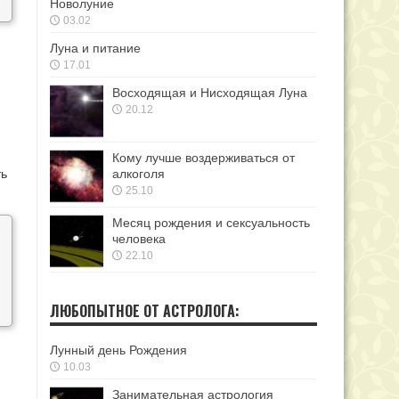
Новолуние
03.02
Луна и питание
17.01
Восходящая и Нисходящая Луна
20.12
Кому лучше воздерживаться от
ть
алкоголя
25.10
Месяц рождения и сексуальность
человека
22.10
ЛЮБОПЫТНОЕ ОТ АСТРОЛОГА:
Лунный день Рождения
10.03
Занимательная астрология