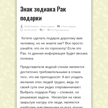
Знак зодиака Рак
подарки
Опубликовал:
Знак зодиак
в
Рак зодиак
18.06.2018
0
54 Просмотров
Хотите сделать подарок дорогому вам
человеку, но не знаете как? Все просто:
узнайте, кто он по гороскопу! Если это
Рак, то данная информация будет весьма
полезна.
Представители водной стихии являются
достаточно требовательными в плане
того, что им преподносят. А вот угадать
желания этих людей трудно, ведь по
своей сути они редко откровенничают.
Выбрать подарок Раку – сложная, но
решаемая задача. Несмотря на свою
закрытую натуру эти люди, являются
наиболее чувственными из всех других