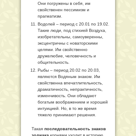
Они погружены в себя, им
свойственен пессимизм и
прагматизм.
Водолей – период с 20.01 по 19.02.
Такие люди, под стихией Воздуха,
изобретательны, самоуверенны,
эксцентричны с новаторскими
целями. Им свойственно
дружелюбие, человечность и
общительность.
Рыбы – период 20.02 по 20.03,
являются Водяным знаком. Им
свойственна впечатлительность,
драматичность, непрактичность,
изменчивость. Они обладают
богатым воображением и хорошей
интуицией. Но, в то же время
тяжело принимают решения.
Такая
последовательность знаков
зодиака
корнями уходит в историю