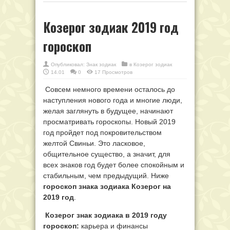
Козерог зодиак 2019 год
гороскоп
Опубликовал:
Знак зодиак
в
Козерог зодиак
14.01
0
17 Просмотров
Совсем немного времени осталось до
наступления нового года и многие люди,
желая заглянуть в будущее, начинают
просматривать гороскопы. Новый 2019
год пройдет под покровительством
желтой Свиньи. Это ласковое,
общительное существо, а значит, для
всех знаков год будет более спокойным и
стабильным, чем предыдущий. Ниже
гороскоп знака зодиака Козерог на
2019 год
.
Козерог знак зодиака в 2019 году
гороскоп:
карьера и финансы