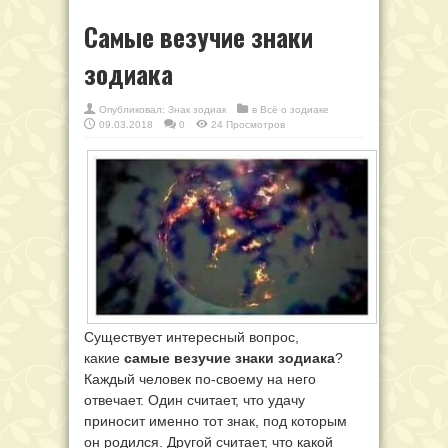
Самые везучие знаки
зодиака
Опубликовал:
Знак зодиак
в
Всё о зодиаке
09.03.2018
0
24 Просмотров
Существует интересный вопрос,
какие
самые везучие знаки зодиака
?
Каждый человек по-своему на него
отвечает. Один считает, что удачу
приносит именно тот знак, под которым
он родился. Другой считает, что какой