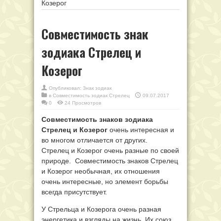
Козерог
Совместимость знак
зодиака Стрелец и
Козерог
Опубликовал:
Знак зодиак
в
Совместимость зодиак Стрелец
09.07.2017
0
24 Просмотров
Совместимость знаков зодиака
Стрелец и Козерог
очень интересная и
во многом отличается от других.
Стрелец и Козерог очень разные по своей
природе. Совместимость знаков Стрелец
и Козерог необычная, их отношения
очень интересные, но элемент борьбы
всегда присутствует.
У Стрельца и Козерога очень разная
энергетика и взгляды на жизнь. Их союз