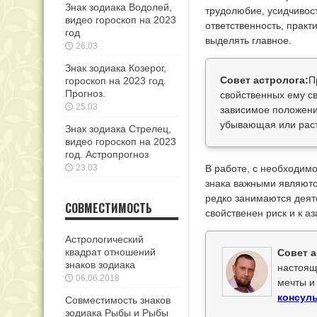
Знак зодиака Водолей,
трудолюбие, усидчивос
видео гороскоп на 2023
ответственность, практ
год
выделять главное.
26.03
Знак зодиака Козерог,
Совет астролога:
П
гороскоп на 2023 год.
Прогноз.
свойственных ему св
25.03
зависимое положени
убывающая или раст
Знак зодиака Стрелец,
видео гороскоп на 2023
год. Астропрогноз
23.03
В работе, с необходим
знака важными являютс
редко занимаются деят
СОВМЕСТИМОСТЬ
свойственен риск и к а
Астрологический
квадрат отношений
Совет а
знаков зодиака
настоящ
06.06.2018
мечты и
консуль
Совместимость знаков
зодиака Рыбы и Рыбы