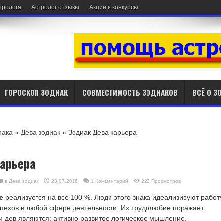
стролога
Астролог отзывы
Акции и конкурсы
ГОРОСКОП ЗОДИАК
СОВМЕСТИМОСТЬ ЗОДИАКОВ
ВСЁ О З
иака
»
Дева зодиак
»
Зодиак Дева карьера
арьера
в
Дева зодиак
23.07.2016
1 Комментарий
222 Просмотров
е
реализуется на все 100 %. Люди этого знака идеализируют работ
спехов в любой сфере деятельности. Их трудолюбие поражает.
 дев являются: активно развитое логическое мышление,