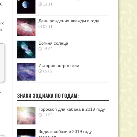
,
11.11
День рождения дважды в году
ых
07.11
и
Богиня солнца
16.09
История астрологии
09.09
,
ЗНАКИ ЗОДИАКА ПО ГОДАМ:
Гороскоп для кабана в 2019 году
11.03
.
Зодиак собаки в 2019 году