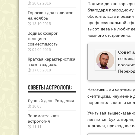
20.02.2016
Подъем дев по карьерн
благодаря природному у
Гороскоп для зодиаков
обстоятельств и резкий
на ноябрь
профессиональной сфер
13.10.2015
высот, дева не любит 
Зодиак козерог
немного отстраненно.
женщина
совместимость
04.09.2015
Совет а
всех зна
Краткая характеристика
знаков зодиака
положит
17.05.2018
Переход
СОВЕТЫ АСТРОЛОГА:
Негативными чертами д
скептицизм, неумение д
Лунный день Рождения
нерешительность и мело
10.03
Учитывая вышесказанн
Занимательная
являются: бухгалтерия,
астрология
торговля, прикладное и
11.11