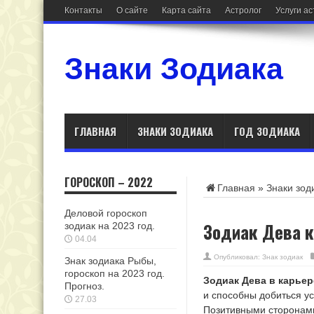
Контакты
О сайте
Карта сайта
Астролог
Услуги а
Знаки Зодиака
ГЛАВНАЯ
ЗНАКИ ЗОДИАКА
ГОД ЗОДИАКА
ГОРОСКОП – 2022
Главная
»
Знаки зод
Деловой гороскоп
Зодиак Дева к
зодиак на 2023 год.
04.04
Опубликовал:
Знак зодиак
Знак зодиака Рыбы,
гороскоп на 2023 год.
Зодиак Дева в карьер
Прогноз.
и способны добиться у
27.03
Позитивными сторонами