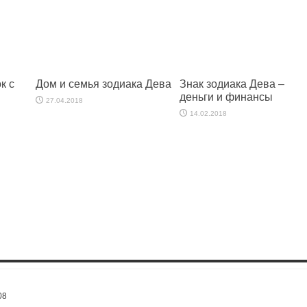
к с
Дом и семья зодиака Дева
Знак зодиака Дева –
деньги и финансы
27.04.2018
14.02.2018
08