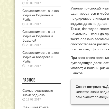
06.09.2017
Умение приспосабливат
Совместимость знаков
адаптироваться в любом
зодиака Водолей и
придирчивость иногда п
Рыбы
зодиак дева
не делае
30.08.2017
Также, благодаря свое
Совместимость знак
начальной школы до пр
зодиака Водолей и
также обязано весомом
Водолей
способствовала развити
23.08.2017
психология, филология,
Совместимость знаков
зодиака Козерога и
При всех своих положи
Рыбы
руководящую должность,
16.08.2017
хватает, а боязнь риск
шансов.
РАЗНОЕ
Совет астролога:
Д
Самые счастливые
качества знака зоди
знаки зодиака
вам окажет помощь 
18.08.2017
Женщина крыса