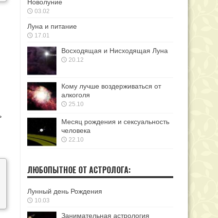
Новолуние
03.02
Луна и питание
17.01
Восходящая и Нисходящая Луна
20.12
Кому лучше воздерживаться от
алкоголя
25.10
ь
Месяц рождения и сексуальность
человека
22.10
ЛЮБОПЫТНОЕ ОТ АСТРОЛОГА:
Лунный день Рождения
10.03
Занимательная астрология