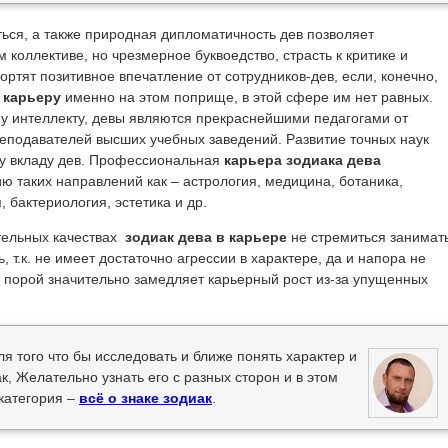
ься, а также природная дипломатичность дев позволяет
 коллективе, но чрезмерное буквоедство, страсть к критике и
ортят позитивное впечатление от сотрудников-дев, если, конечно,
т
карьеру
именно на этом поприще, в этой сфере им нет равных.
му интеллекту, девы являются прекраснейшими педагогами от
еподавателей высших учебных заведений. Развитие точных наук
у вкладу дев. Профессиональная
карьера зодиака дева
ю таких направлений как – астрология, медицина, ботаника,
 бактериология, эстетика и др.
тельных качествах
зодиак дева в карьере
не стремиться занимат
 т.к. не имеет достаточно агрессии в характере, да и напора не
а порой значительно замедляет карьерный рост из-за упущенных
ля того что бы исследовать и ближе понять характер и
ак, Желательно узнать его с разных сторон и в этом
категория –
всё о знаке зодиак
.