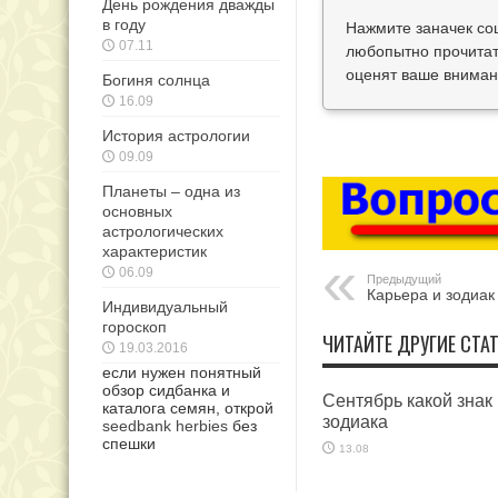
День рождения дважды
в году
Нажмите заначек со
07.11
любопытно прочитат
оценят ваше вниман
Богиня солнца
16.09
История астрологии
09.09
Планеты – одна из
основных
астрологических
характеристик
06.09
Предыдущий
Карьера и зодиак
Индивидуальный
гороскоп
ЧИТАЙТЕ ДРУГИЕ СТАТ
19.03.2016
если нужен понятный
обзор сидбанка и
Сентябрь какой знак
каталога семян, открой
зодиака
seedbank herbies
без
спешки
13.08