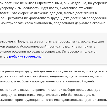
ой лестнице не бывает стремительным, они медленно, но уверенно
порству и выносливости, идут вверх, счастливое стечение
 взлет – это скорее исключение для дев, любые достижения в
е – результат их кропотливого труда. Даже достигнув определенн
демонстрировать свою значимость, предпочитая держаться скромно 
стролога:
Предлагаем вам почитать гороскопы на месяц, год для
ков зодиака. Астрологический прогноз позволит вам принять
ельное решения по разным вопросам. Интересно и полезно.
ите в
рубрику гороскопы
.
ля реализации трудовой деятельности дев являются, прежде всего
ержать острый язык за зубами, педантизм, щепетильность, часто
чность, а любовь к порядку может стать навязчивой идеей.
ое, приоритетными направлениями при выборе профессии дев
 медицина, педагогика, издательская либо банковское дело,
скусство, юриспруденция, а также исследовательская деятельность