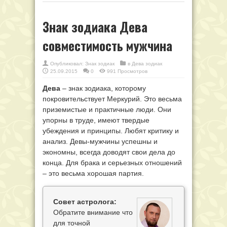
Знак зодиака Дева
совместимость мужчина
Опубликовал:
Знак зодиак
в
Дева зодиак
25.09.2015
0
991 Просмотров
Дева
– знак зодиака, которому
покровительствует Меркурий. Это весьма
приземистые и практичные люди. Они
упорны в труде, имеют твердые
убеждения и принципы. Любят критику и
анализ. Девы-мужчины успешны и
экономны, всегда доводят свои дела до
конца. Для брака и серьезных отношений
– это весьма хорошая партия.
Совет астролога:
Обратите внимание что
для точной