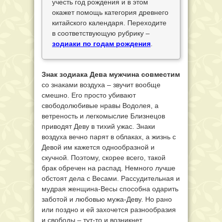
учесть год рождения и в этом
окажет помощь категория древнего
китайского календаря. Переходите
в соответствующую рубрику –
зодиаки по годам рождения
.
Знак зодиака Дева мужчина совместим
со знаками воздуха – звучит вообще
смешно. Его просто убивают
свободолюбивые нравы Водолея, а
ветреность и легкомыслие Близнецов
приводят Деву в тихий ужас. Знаки
воздуха вечно парят в облаках, а жизнь с
Девой им кажется однообразной и
скучной. Поэтому, скорее всего, такой
брак обречен на распад. Немного лучше
обстоят дела с Весами. Рассудительная и
мудрая женщина-Весы способна одарить
заботой и любовью мужа-Деву. Но рано
или поздно и ей захочется разнообразия
и свободы – тут-то и возникнет