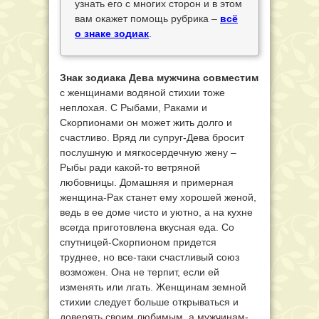
узнать его с многих сторон и в этом
вам окажет помощь рубрика –
всё
о знаке зодиак
.
Знак зодиака Дева мужчина совместим
с женщинами водяной стихии тоже
неплохая. С Рыбами, Раками и
Скорпионами он может жить долго и
счастливо. Вряд ли супруг-Дева бросит
послушную и мягкосердечную жену –
Рыбы ради какой-то ветряной
любовницы. Домашняя и примерная
женщина-Рак станет ему хорошей женой,
ведь в ее доме чисто и уютно, а на кухне
всегда приготовлена вкусная еда. Со
спутницей-Скорпионом придется
труднее, но все-таки счастливый союз
возможен. Она не терпит, если ей
изменять или лгать. Женщинам земной
стихии следует больше открываться и
доверять своим любимым, а мужчинам-