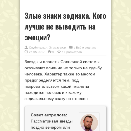
Злые знаки зодиака. Кого
лучше не выводить на
эмоции?
Опубликовал:
Знак зодиак
в
Всё о зодиаке
25.05.2017
0
5 Просмотров
Звезды и планеты Солнечной системы
оказывают влияние не только на судьбу
человека. Характер также во многом
предопределяется тем, под
покровительством какой планеты
находится человек и к какому
зодиакальному знаку он отнесен.
Совет астролога:
Рассматривая звёзды
поздно вечером или