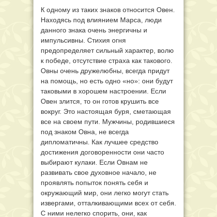
К одному из таких знаков относится Овен.
Находясь под влиянием Марса, люди
данного знака очень энергичны и
импульсивны. Стихия огня
предопределяет сильный характер, волю
к победе, отсутствие страха как такового.
Овны очень дружелюбны, всегда придут
на помощь, но есть одно «но»: они будут
таковыми в хорошем настроении. Если
Овен злится, то он готов крушить все
вокруг. Это настоящая буря, сметающая
все на своем пути. Мужчины, родившиеся
под знаком Овна, не всегда
дипломатичны. Как лучшее средство
достижения договоренности они часто
выбирают кулаки. Если Овнам не
развивать свое духовное начало, не
проявлять попыток понять себя и
окружающий мир, они легко могут стать
извергами, отталкивающими всех от себя.
С ними нелегко спорить, они, как