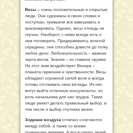
Весы –
очень положительные и открытые
люди. Они сдержаны в своих словах и
поступках, привыкли все взвешивать и
анализировать. Однако, весы отнюдь не
скучны. Наоборот, с ними всегда есть о
чем поговорить. Придерживаясь золотой
середины, они способны довести до толку
любое дело. Любознательность – важная
черта весов. Знания – их главное оружие.
На этот знак воздействует Венера –
планета гармонии и чувственности. Весы
обладают огромной силой воли и всегда
готовы отстаивать свои взгляды. Из них
могут выйти отличные консультанты, но
роль начальника для них трудна. Такие
люди умеют делать правильный выбор, в
том числе и выбор спутника жизни.
Зодиаки воздуха
отлично сочетаются
между собой, а также со всеми
огненными знаками. А вот в глазах детей