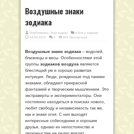
Воздушные знаки
зодиака
Опубликовал:
Знак зодиак
в
Всё о зодиаке
24.09.2015
0
641 Просмотров
Воздушные знаки зодиака
– водолей,
близнецы и весы. Особенностями этой
группы
зодиаков воздуха
являются
блестящий ум и хорошо развитая
интуиция. Люди, рожденные под такими
знаками, обладают прекрасной
фантазией и творческим мышлением. Это
экстраверты и экспериментаторы. Они
постоянно находиться в поисках нового,
любят свободу и независимость так же,
как и знаки огня. С них выходят
интересные собеседники и хорошие
друзья, однако их непостоянство и
легкомыслие не редко вредят