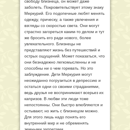
свободу близнеца, он может даже
заболеть. Покровительствует этому знаку
Меркурий. Его подопечные любят менять
одежду, прическу, а также увлечения и
взгляды со скоростью света. Они могут
страстно загореться каким-то делом и тут
же бросить его ради нового, более
увлекательного. Близнецы не
представляют жизнь без путешествий и
острых ощущений. Может показаться, что
они безнадежно легкомысленны и не
способны ни о чем горевать. Но это
заблуждение. Дети Меркурия могут
неожиданно погрузиться в депрессию и
остаться одни со своими страданиями,
ведь друзья не воспринимают всерьез их
капризов. В любви эти люди тоже
непостоянны. Они быстро влюбляются и
остывают, но жить с близнецом можно.
Для этого лишь надо понять его
внутренний мир и не обременять
земными запретами.