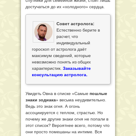
спутники для семейной жизни, стоит лишь
достучаться до их «холодного» сердца.
Совет астролога:
Естественно берите в
расчет, что
индивидуальный
гороскоп от астролога даёт
максимум сведений, которые
невозможно понять из общих
характеристик.
Заказывайте
консультацию астролога.
Увидеть Овна в списке «Самые
пошлые
знаки зодиака
» весьма неудивительно.
Ведь это знак огня. А огонь
ассоциируется с теплом, страстью. Но
почему же другие знаки огня не попали в
этот список? Вероятнее всего, потому что
они просто помешаны на интиме. Вся