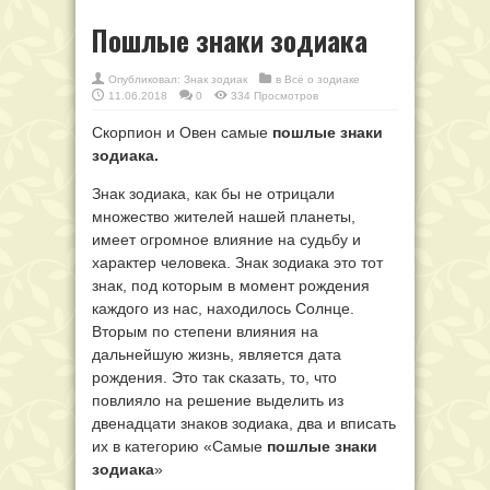
Пошлые знаки зодиака
Опубликовал:
Знак зодиак
в
Всё о зодиаке
11.06.2018
0
334 Просмотров
Скорпион и Овен самые
пошлые знаки
зодиака.
Знак зодиака, как бы не отрицали
множество жителей нашей планеты,
имеет огромное влияние на судьбу и
характер человека. Знак зодиака это тот
знак, под которым в момент рождения
каждого из нас, находилось Солнце.
Вторым по степени влияния на
дальнейшую жизнь, является дата
рождения. Это так сказать, то, что
повлияло на решение выделить из
двенадцати знаков зодиака, два и вписать
их в категорию «Самые
пошлые знаки
зодиака
»