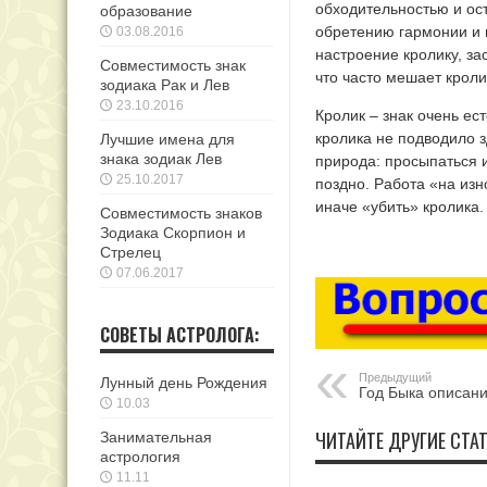
обходительностью и ост
образование
обретению гармонии и п
03.08.2016
настроение кролику, за
Совместимость знак
что часто мешает кроли
зодиака Рак и Лев
23.10.2016
Кролик – знак очень ес
кролика не подводило 
Лучшие имена для
знака зодиак Лев
природа: просыпаться и
25.10.2017
поздно. Работа «на изн
иначе «убить» кролика.
Совместимость знаков
Зодиака Скорпион и
Стрелец
07.06.2017
СОВЕТЫ АСТРОЛОГА:
Предыдущий
Лунный день Рождения
Год Быка описан
10.03
ЧИТАЙТЕ ДРУГИЕ СТАТ
Занимательная
астрология
11.11