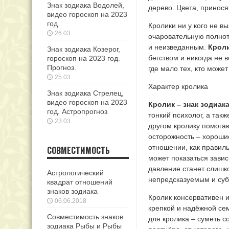
Знак зодиака Водолей,
дерево. Цвета, принос
видео гороскоп на 2023
год
Кролики ни у кого не в
26.03
очаровательную полнот
и неизведанным.
Кроли
Знак зодиака Козерог,
бегством и никогда не в
гороскоп на 2023 год.
Прогноз.
где мало тех, кто может
25.03
Характер кролика
Знак зодиака Стрелец,
видео гороскоп на 2023
Кролик – знак зодиак
год. Астропрогноз
тонкий психолог, а та
23.03
другом кролику помогаю
осторожность – хороши
отношении, как правиль
СОВМЕСТИМОСТЬ
может показаться завис
давление станет слишко
Астрологический
непредсказуемым и су
квадрат отношений
знаков зодиака
Кролик консервативен и
06.06.2018
крепкой и надёжной сем
Совместимость знаков
для кролика – суметь с
зодиака Рыбы и Рыбы