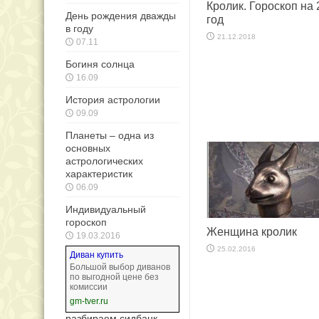
Кролик. Гороскоп на
День рождения дважды
год
в году
21.12.2018
07.11
Богиня солнца
16.09
История астрологии
09.09
Планеты – одна из
основных
астрологических
характеристик
06.09
Индивидуальный
гороскоп
Женщина кролик
19.03.2016
25.02.2016
Диван купить
Большой выбор диванов
по выгодной цене без
комиссии
gm-tver.ru
разбираем сидбанк,