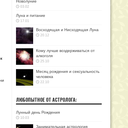
Новолуние
03.02
Луна и питание
17.01
Восходящая и Нисходящая Луна
20.12
Кому лучше воздерживаться от
алкоголя
к
25.10
Месяц рождения и сексуальность
человека
Они
22.10
ЛЮБОПЫТНОЕ ОТ АСТРОЛОГА:
Лунный день Рождения
10.03
.
Занимательная астрология