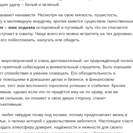
ящие удачу – белый и зелёный.
ызывают ненависти. Несмотря на свою мягкость, пушистость,
у и миловидную мордочку, кролик кажется существом таинственны
к – знак зодиака
осторожный и пугливый, чуть что он спасается
ступает в схватку. Чаще всего его можно встретить на тех дорожках,
 его побеспокоить, напугать или обидеть.
а
миротворческий и очень дипломатичный, он прирождённый полити
кже приятный собеседник и внимательный слушатель. Быть хорошим
т спокойствие и умение созерцать. Его обходительность и
е помощники в домашних делах и бизнесе, в финансовом
но, этот знак восточного гороскопа успешен и стабилен. Кролик
имым, однако если что-то придётся ему не по нраву, или же
м сильным, он покажет и свою дикую сторону, станет
бъективным.
 любит твёрдую почву под ногами, потому предпочитает жизнь в
ье, о челнах которой с удовольствием заботится. Настоящее счаст
оздать атмосферу доверия, надёжности и нежности для своего