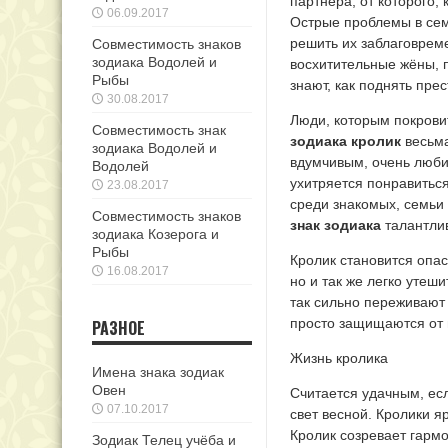
партнёра, от которого,
06.09.2017
Острые
проблемы в сем
решить их заблаговрем
Совместимость знаков
зодиака Водолей и
восхитительные жёны, 
Рыбы
знают, как поднять пре
30.08.2017
Люди, которым покрови
Совместимость знак
зодиака кролик
весьма
зодиака Водолей и
вдумчивым, очень любит
Водолей
ухитряется понравитьс
23.08.2017
среди знакомых, семьи 
Совместимость знаков
знак зодиака
талантлив
зодиака Козерога и
Рыбы
Кролик становится опасе
16.08.2017
но и так же легко утеш
так сильно переживают 
просто защищаются от 
РАЗНОЕ
Жизнь кролика
Имена знака зодиак
Овен
Считается удачным, ес
07.10.2017
свет весной. Кролики я
Кролик созревает гарм
Зодиак Телец учёба и