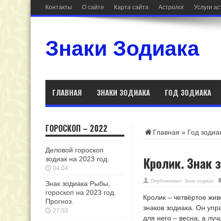
Контакты
О сайте
Карта сайта
Астролог
Услуги а
Знаки Зодиака
ГЛАВНАЯ
ЗНАКИ ЗОДИАКА
ГОД ЗОДИАКА
ГОРОСКОП – 2022
Главная
»
Год зодиа
Деловой гороскоп
Кролик. Знак 
зодиак на 2023 год.
04.04
Опубликовал:
Знак зодиак
Знак зодиака Рыбы,
гороскоп на 2023 год.
Кролик – четвёртое жив
Прогноз.
знаков зодиака. Он упр
27.03
для него – весна, а лу