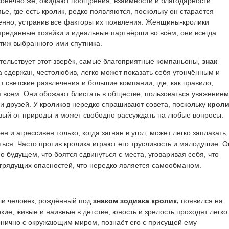
 конечно же, ожидают поощрения, взаимности и благодарности.
ье, где есть кролик, редко появляются, поскольку он старается
енно, устранив все факторы их появления. Женщины-кролики
преданные хозяйки и идеальные партнёрши во всём, они всегда
стиж выбранного ими спутника.
тельствует этот зверёк, самые благоприятные компаньоны,
знак
 сдержан, честолюбив, легко может показать себя утончённым и
 светские развлечения и большие компании, где, как правило,
я всем. Они обожают блистать в обществе, пользоваться уважением
и друзей. У кроликов нередко спрашивают совета, поскольку
кроли
ый от природы и может свободно рассуждать на любые вопросы.
н и агрессивен только, когда загнан в угол, может легко заплакать,
иться. Часто против кролика играют его трусливость и малодушие. 
о будущем, что боятся сдвинуться с места, уговаривая себя, что
грядущих опасностей, что нередко является самообманом.
ли человек, рождённый под
знаком зодиака кролик,
появился на
ркие, живые и наивные в детстве, юность и зрелость проходят легко
онично с окружающим миром, познаёт его с присущей ему