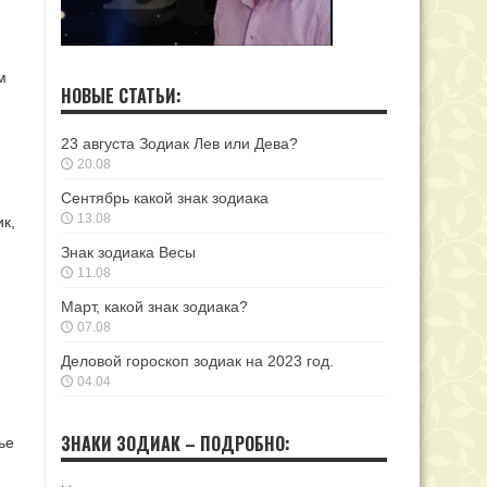
м
НОВЫЕ СТАТЬИ:
23 августа Зодиак Лев или Дева?
20.08
Сентябрь какой знак зодиака
13.08
к,
Знак зодиака Весы
11.08
Март, какой знак зодиака?
07.08
Деловой гороскоп зодиак на 2023 год.
04.04
ЗНАКИ ЗОДИАК – ПОДРОБНО:
ье