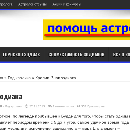
стролога
Астролог отзывы
Акции и конкурсы
ГОРОСКОП ЗОДИАК
СОВМЕСТИМОСТЬ ЗОДИАКОВ
ВСЁ О З
ка
»
Год кролика
»
Кролик. Знак зодиака
зодиака
в
Год кролика
27.11.2015
2 комментария
559 Просмотров
отное, по легенде прибывшее к Будде для того, чтобы стать одним 
авляет периодом времени с 5 до 7 утра, самое удачное время года
чший месяц для исполнения задуманного – март. Его элемент –