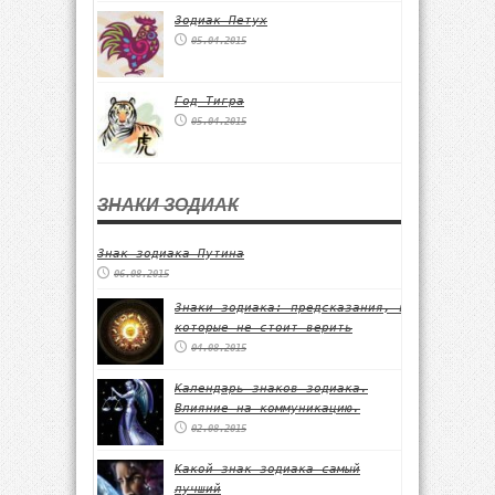
Зодиак Петух
05.04.2015
Год Тигра
05.04.2015
ЗНАКИ ЗОДИАК
Знак зодиака Путина
06.08.2015
Знаки зодиака: предсказания, в
которые не стоит верить
04.08.2015
Календарь знаков зодиака.
Влияние на коммуникацию.
02.08.2015
Какой знак зодиака самый
лучший