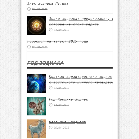
Знак зодиака Путина
06.08.2015
Знаки зодиака: предсказания, в
которые не стоит верить
04.08.2015
Гороскоп на август 2015 года
02.08.2015
ГОД ЗОДИАКА
Краткая характеристика зодиак
с восточного Лунного календаря
01.06.2015
Год Кролика зодиак
13.04.2015
Коза знак зодиака
06.04.2015